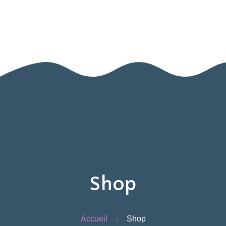
ESPACE PARENTS
Accueil
Présentation
Activités
Galerie
Contact
Espace
parents
Shop
Accueil
Shop