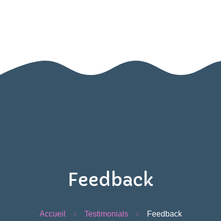
ESPACE PARENTS
Accueil
Présentation
Activités
Galerie
Contact
Espace
parents
Feedback
Accueil
Testimonials
Feedback